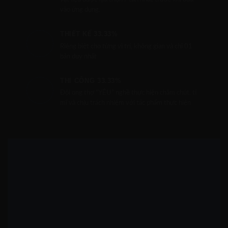
vào ứng dụng.
THIẾT KẾ 33.33%
Riêng biệt cho từng vị trí, không gian và chỉ 01
bản duy nhất
THI CÔNG 33.33%
Đội ong thợ “YÊU” nghề thực hiện chăm chút, tỉ
mĩ và chịu trách nhiệm với tác phẩm thực hiện