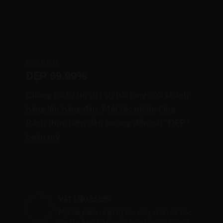
ONG BACH
ĐẸP 99.99%
Chúng tôi tự tin đặt sự hài lòng của khách
hàng lên hàng đầu. Mỗi tác phẩm Ong
Bách thực hiện đều hướng đến cái “ĐẸP”
hoàn mỹ
VẬT LIỆU 33.33%
Một tác phẩm có giá trị bền vững và lâu dài. Các
vật liệu được lựa chọn / cân nhắc trước khi đưa