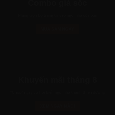
Combo giá sốc
Mang trọn bộ trang trí vào ngôi nhà của bạn
MUA SẮM NGAY
Khuyến mãi tháng 8
“Chộp” ngay cơ hội biến ngôi nhà thành thiên đường
XEM NGAY NÀO!