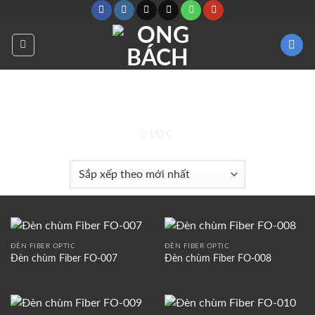
Bỏ
qua
nội
dung
TRANG CHỦ
/
SẢN PHẨM ĐƯỢC GẮN THẺ “ĐÈN
CHÙM KHÁCH SẠN”
LỌC
ĐÈN FIBER OPTIC
ĐÈN FIBER OPTIC
Đèn chùm Fiber FO-007
Đèn chùm Fiber FO-008