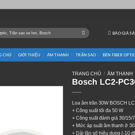
BÁO GIÁ S
G CHỦ
GIỚI THIỆU
ÂM THANH
TRẦN SAO
ĐÈN FIBER OPTI
TRANG CHỦ
/
ÂM THANH
Bosch LC2-PC3
Loa âm trần 30W BOSCH L
+ Công suất tối đa 50 W
+ Công suất đánh giá 30/15/7,
+ Mức áp suất âm thanh ở 30
+ Dải tần số hiệu dụng (-10 