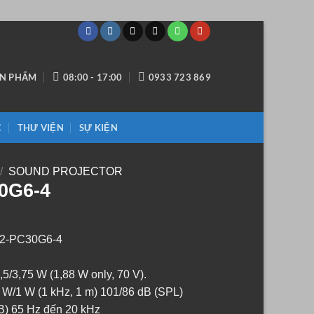
ẢN PHẨM
08:00 - 17:00
0933 723 869
C
THƯ VIỆN
SỰ KIỆN
/
SOUND PROJECTOR
0G6-4
C2-PC30G6-4
5/3,75 W (1,88 W only, 70 V).
 W/1 W (1 kHz, 1 m) 101/86 dB (SPL)
dB) 65 Hz đến 20 kHz