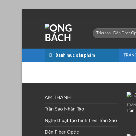
Bỏ
qua
nội
Tìm
dung
kiếm:
Danh mục sản phẩm
TRAN
TRANG CHỦ
/
SẢN PHẨM ĐƯỢC GẮ
ÂM THANH
TRẦN
Trần Sao Nhân Tạo
Trần
Nghệ thuật tạo hình trên Trần Sao
Đèn Fiber Optic