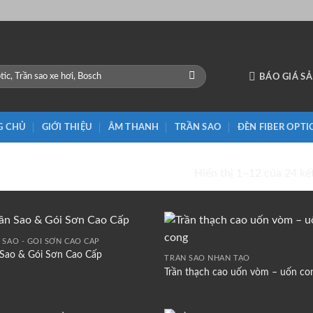
BÁO GIÁ S
G CHỦ
GIỚI THIỆU
ÂM THANH
TRẦN SAO
ĐÈN FIBER OPTI
N THẺ “TRANG TRÍ NỘI THẤT”
Hiển thị 1–12 của 24 kế
 SAO - GÓI SƠN CAO CẤP
 Sao & Gói Sơn Cao Cấp
TRẦN SAO NHÂN TẠO
Trần thạch cao uốn vòm – uốn co