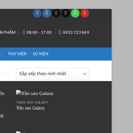
ẢN PHẨM
08:00 - 17:00
0933 723 869
C
THƯ VIỆN
SỰ KIỆN
Đã
t quả
sắp
xếp
theo
mới
TRẦN SAO GALAXY
Trần sao Galaxy
nhất
ng